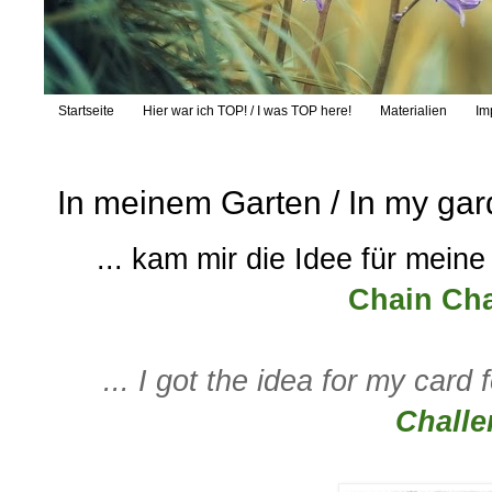
Startseite
Hier war ich TOP! / I was TOP here!
Materialien
Im
In meinem Garten / In my ga
... kam mir die Idee für meine
Chain Cha
... I got the idea for my card 
Challe