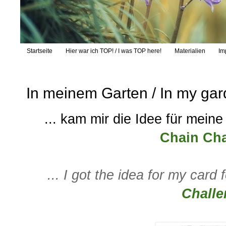
Startseite
Hier war ich TOP! / I was TOP here!
Materialien
Im
In meinem Garten / In my ga
... kam mir die Idee für meine
Chain Cha
... I got the idea for my card 
Challe